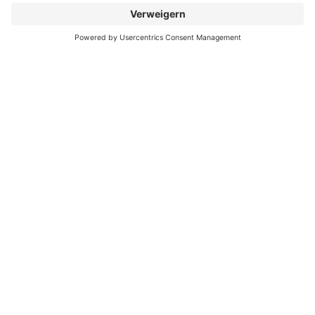
Größen: 60x60x2cm
Rutschfestigkeit: R11B
Zum Katalog
Zurück
Katalog
Anfrage