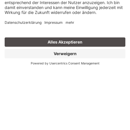
Größen: 60x30x0,6cm , 120x60x0,6cm
Rutschfestigkeit: R10B
Zum Katalog
White