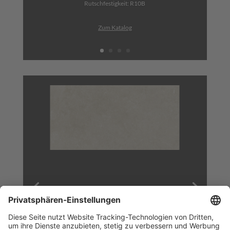
Rutschfestigkeit: R10B
Zum Katalog
White
Feinsteinzeug | rektifiziert